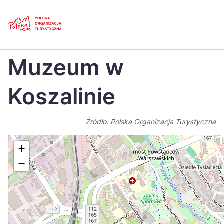
Skip
Link
Strona główna
>
Baza atrakcji turystycznych
>
Muzeum w Koszalinie
Muzeum w
Polski
Engl
Česká
中国
Koszalinie
Dansk
Deut
Źródło: Polska Organizacja Turystyczna
Español
Fran
Italiano
Magy
+
−
Nederlands
日本
Português
Nors
Suomi
Sven