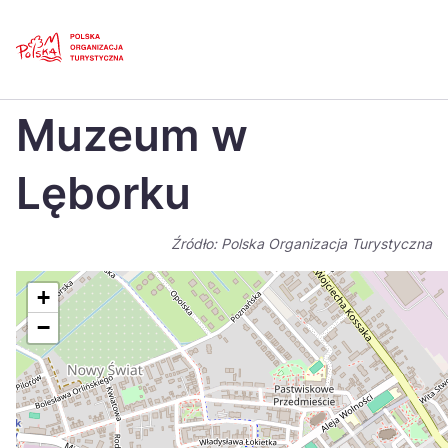
Skip
Link
Strona główna
>
Baza atrakcji turystycznych
>
Muzeum w Lęborku
Muzeum w
Polski
Engl
Česká
中国
Lęborku
Dansk
Deut
Źródło: Polska Organizacja Turystyczna
Español
Fran
Italiano
Magy
+
−
Nederlands
日本
Português
Nors
Suomi
Sven