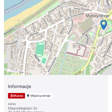
Україна
Zamknij
Informacje
Muzea
Międzyzdroje
Adres
Niepodległości 3c