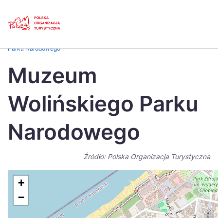
Skip
Link
Strona główna
>
Baza atrakcji turystycznych
>
Muzeum Wolińskiego
Parku Narodowego
Polski
Engl
Muzeum
Česká
中国
Wolińskiego Parku
Dansk
Deut
Español
Fran
Narodowego
Italiano
Magy
Źródło: Polska Organizacja Turystyczna
Nederlands
日本
Português
Nors
+
−
Suomi
Sven