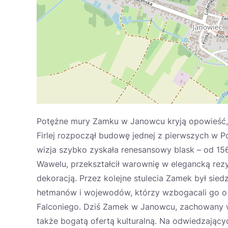
Potężne mury Zamku w Janowcu kryją opowieść, 
Firlej rozpoczął budowę jednej z pierwszych w 
wizja szybko zyskała renesansowy blask – od 156
Wawelu, przekształcił warownię w elegancką rez
dekoracją. Przez kolejne stulecia Zamek był sied
hetmanów i wojewodów, którzy wzbogacali go o r
Falconiego. Dziś Zamek w Janowcu, zachowany w t
także bogatą ofertą kulturalną. Na odwiedzający