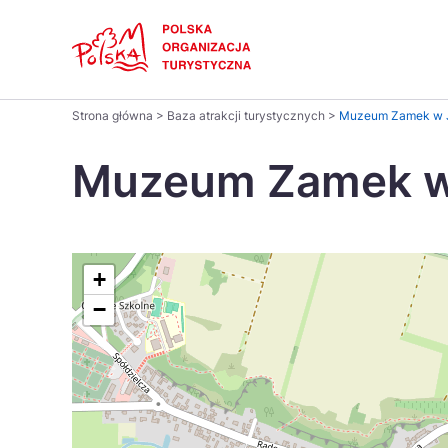
Skip
Link
Polski
Strona główna
>
Baza atrakcji turystycznych
>
Muzeum Zamek w 
Wyszukaj
Dansk
na
Muzeum Zamek w
stronie
Italiano
Pomysł na...
Regiony
Gastronomia i kuchnia
Co nowe
Kuchnia 
Português
+
−
Україна
Parki narodowe