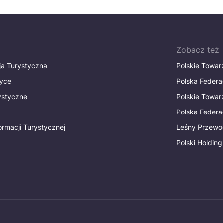
Zobacz też
ja Turystyczna
Polskie Towa
tyce
Polska Federa
rystyczne
Polskie Towa
Polska Federac
ormacji Turystycznej
Leśny Przewo
Polski Holding