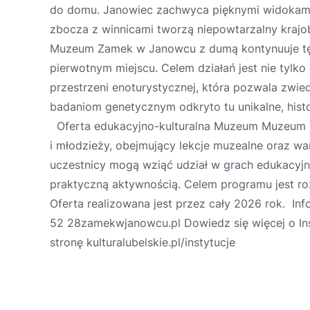
do domu. Janowiec zachwyca pięknymi widokami
zbocza z winnicami tworzą niepowtarzalny krajob
Muzeum Zamek w Janowcu z dumą kontynuuje tę t
pierwotnym miejscu. Celem działań jest nie tylko
przestrzeni enoturystycznej, która pozwala zwie
badaniom genetycznym odkryto tu unikalne, histo
Oferta edukacyjno-kulturalna Muzeum Muzeum 
i młodzieży, obejmujący lekcje muzealne oraz wars
uczestnicy mogą wziąć udział w grach edukacyjn
praktyczną aktywnością. Celem programu jest roz
Oferta realizowana jest przez cały 2026 rok. Inf
52 28zamekwjanowcu.pl Dowiedz się więcej o Ins
stronę kulturalubelskie.pl/instytucje