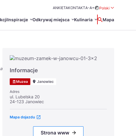
ANKIETA
KONTAKT
A-
A+
Polski
Rozwiń menu wybo
kcji
Inspiracje
Odkrywaj miejsca
Kulinaria
Wyszukaj
Mapa
中国
Zamkn
Français
日本語
na
O
Certyfikaty POT
Restauracje Michelin
Informacje
Svenska
Muzea
Janowiec
Adres
ul. Lubelska 20
24-123 Janowiec
Mapa dojazdu
Marki Turystyczne
Strona www