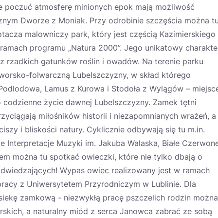
ce poczuć atmosferę minionych epok mają możliwość
znym Dworze z Moniak. Przy odrobinie szczęścia można t
acza malowniczy park, który jest częścią Kazimierskiego
 ramach programu „Natura 2000”. Jego unikatowy charakte
 rzadkich gatunków roślin i owadów. Na terenie parku
 dworsko-folwarczną Lubelszczyzny, w skład którego
Podlodowa, Lamus z Kurowa i Stodoła z Wylągów – miejsce
ło codzienne życie dawnej Lubelszczyzny. Zamek tętni
zyciągają miłośników historii i niezapomnianych wrażeń, a
zy i bliskości natury. Cyklicznie odbywają się tu m.in.
e Interpretacje Muzyki im. Jakuba Walaska, Białe Czerwon
m można tu spotkać owieczki, które nie tylko dbają o
odwiedzających! Wypas owiec realizowany jest w ramach
acy z Uniwersytetem Przyrodniczym w Lublinie. Dla
iekę zamkową - niezwykłą pracę pszczelich rodzin można
skich, a naturalny miód z serca Janowca zabrać ze sobą