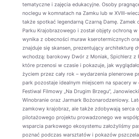
tematyczne i zajęcia edukacyjne. Osoby pragną
noclegu w komnatach na Zamku lub w XVIII-wiec
także spotkać legendarną Czarną Damę. Zamek ot
Parku Krajobrazowego i został objęty ochroną w
wynika z obecności muraw kserotermicznych oraz
znajduje się skansen, prezentujący architekturę
wchodzą: barokowy Dwór z Moniak, Spichlerz z 
które przenosi w czasie i pokazuje, jak wygląda
życiem przez cały rok – wydarzenia plenerowe pr
park pozostaje idealnym miejscem na spacery w cis
Festiwal Filmowy „Na Drugim Brzegu”, Janowiecki
Winobranie oraz Jarmark Bożonarodzeniowy. Late
zamkowy krajobraz, ale także zdobywają serca 
pilotażowego projektu prowadzonego we współpr
wsparcia parkowego ekosystemu założyliśmy pas
poznać podczas warsztatów i pokazów pszczelar