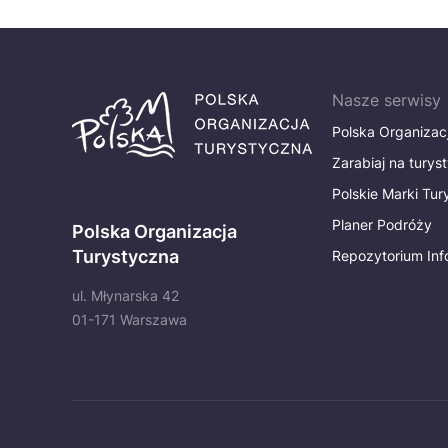
Nasze serwisy
Polska Organizac
Zarabiaj na turys
Polskie Marki Tu
Planer Podróży
Polska Organizacja
Turystyczna
Repozytorium Inf
ul. Młynarska 42
01-171 Warszawa