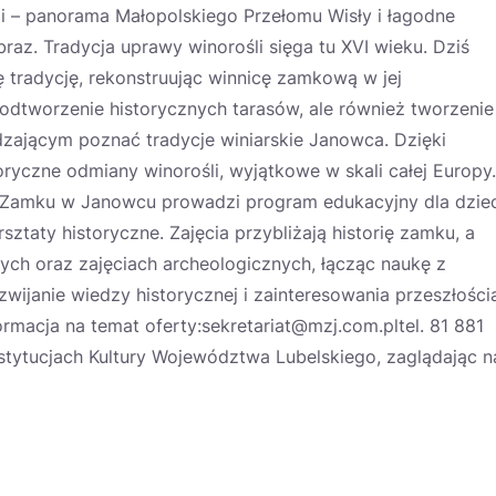
 – panorama Małopolskiego Przełomu Wisły i łagodne
raz. Tradycja uprawy winorośli sięga tu XVI wieku. Dziś
radycję, rekonstruując winnicę zamkową w jej
 odtworzenie historycznych tarasów, ale również tworzenie
dzającym poznać tradycje winiarskie Janowca. Dzięki
ryczne odmiany winorośli, wyjątkowe w skali całej Europy.
Zamku w Janowcu prowadzi program edukacyjny dla dziec
ztaty historyczne. Zajęcia przybliżają historię zamku, a
ych oraz zajęciach archeologicznych, łącząc naukę z
wijanie wiedzy historycznej i zainteresowania przeszłości
ormacja na temat oferty:sekretariat@mzj.com.pltel. 81 881
tytucjach Kultury Województwa Lubelskiego, zaglądając n