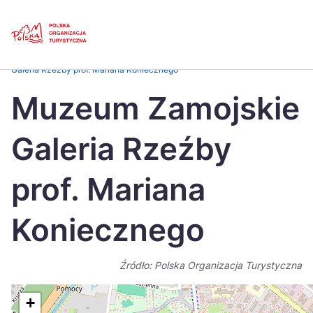
Skip
Link
Strona główna
>
Baza atrakcji turystycznych
>
Muzeum Zamojskie
Galeria Rzeźby prof. Mariana Koniecznego
Polski
Engl
Muzeum Zamojskie
Česká
中国
Galeria Rzeźby
Dansk
Deut
Español
Fran
prof. Mariana
Italiano
Magy
Koniecznego
Nederlands
日本
Português
Nors
Źródło: Polska Organizacja Turystyczna
Suomi
Sven
+