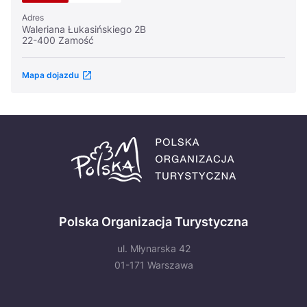
Adres
Waleriana Łukasińskiego 2B
22-400 Zamość
Mapa dojazdu
Polska Organizacja Turystyczna
ul. Młynarska 42
01-171 Warszawa