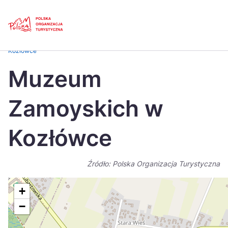
Skip
Link
Strona główna
>
Baza atrakcji turystycznych
>
Muzeum Zamoyskich w
Kozłówce
Polski
Engl
Muzeum
Česká
中国
Zamoyskich w
Dansk
Deut
Español
Fran
Kozłówce
Italiano
Magy
Źródło: Polska Organizacja Turystyczna
Nederlands
日本
Português
Nors
+
−
Suomi
Sven