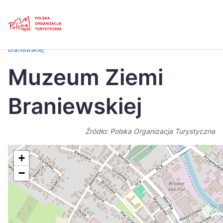
Skip
Link
Strona główna
>
Baza atrakcji turystycznych
>
Muzeum Ziemi
Braniewskiej
Polski
Engl
Muzeum Ziemi
Česká
中国
Braniewskiej
Dansk
Deut
Español
Fran
Źródło: Polska Organizacja Turystyczna
Italiano
Magy
+
Nederlands
日本
−
Português
Nors
Suomi
Sven