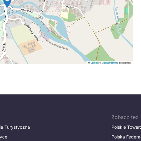
Leaflet
|
©
OpenStreetMap
contributors
Zobacz też
ja Turystyczna
Polskie Towa
tyce
Polska Federa