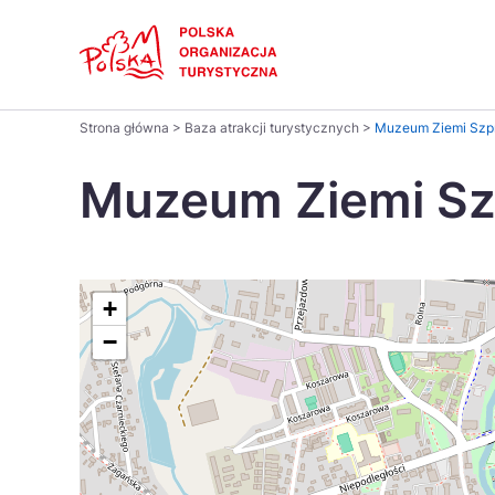
Skip
Link
Polski
Strona główna
>
Baza atrakcji turystycznych
>
Muzeum Ziemi Szpr
Wyszukaj
Dansk
na
Muzeum Ziemi Sz
stronie
Italiano
Pomysł na...
Regiony
Gastronomia i kuchnia
Co nowe
Kuchnia 
Português
+
−
Україна
Parki narodowe