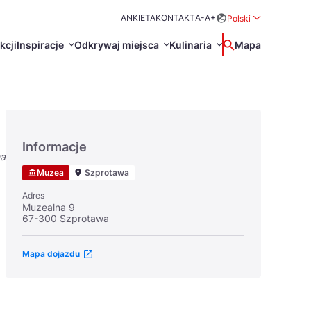
ANKIETA
KONTAKT
A-
A+
Polski
Rozwiń menu wybo
kcji
Inspiracje
Odkrywaj miejsca
Kulinaria
Wyszukaj
Mapa
中国
Zamkn
Français
日本語
Informacje
na
O
Certyfikaty POT
Restauracje Michelin
Muzea
Szprotawa
Svenska
Adres
Muzealna 9
67-300 Szprotawa
Mapa dojazdu
Marki Turystyczne