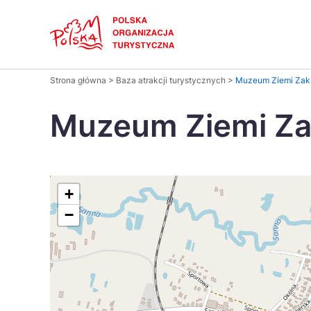
Skip
Link
Polski
Strona główna
>
Baza atrakcji turystycznych
>
Muzeum Ziemi Zakl
Wyszukaj
Dansk
na
Muzeum Ziemi Zak
stronie
Italiano
Pomysł na...
Regiony
Gastronomia i kuchnia
Co nowe
Kuchnia 
Português
+
−
Україна
Parki narodowe