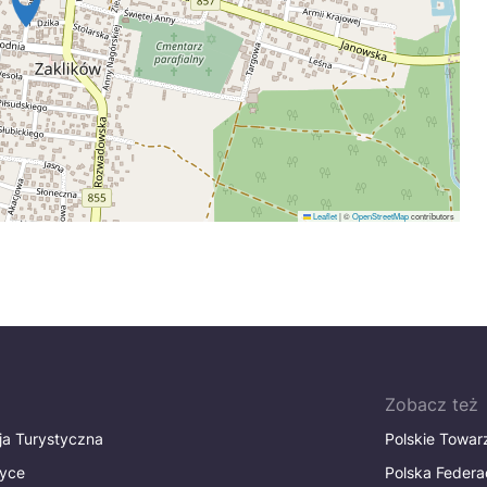
Leaflet
|
©
OpenStreetMap
contributors
Zobacz też
ja Turystyczna
Polskie Towa
tyce
Polska Federa