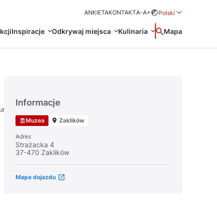
ANKIETA
KONTAKT
A-
A+
Polski
Rozwiń menu wybo
kcji
Inspiracje
Odkrywaj miejsca
Kulinaria
Wyszukaj
Mapa
中国
Zamkn
Français
日本語
Informacje
na
O
Certyfikaty POT
Restauracje Michelin
Muzea
Zaklików
Svenska
Adres
Strażacka 4
37-470 Zaklików
Mapa dojazdu
Marki Turystyczne