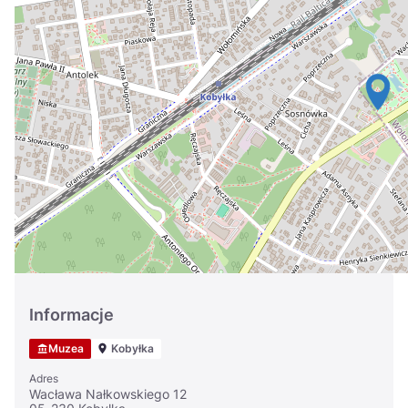
Україна
Zamknij
Informacje
Muzea
Kobyłka
Adres
Wacława Nałkowskiego 12