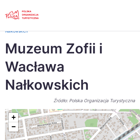
Skip
Link
Strona główna
>
Baza atrakcji turystycznych
>
Muzeum Zofii i Wacława
Nałkowskich
Polski
Engl
Muzeum Zofii i
Česká
中国
Wacława
Dansk
Deut
Español
Fran
Nałkowskich
Italiano
Magy
Źródło: Polska Organizacja Turystyczna
Nederlands
日本
Português
Nors
+
−
Suomi
Sven