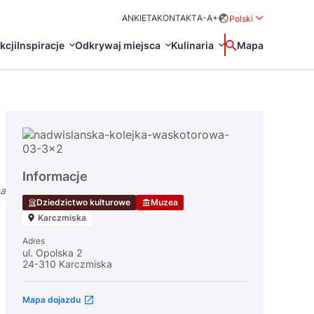
ANKIETA
KONTAKT
A-
A+
Polski
Rozwiń menu wybo
kcji
Inspiracje
Odkrywaj miejsca
Kulinaria
Wyszukaj
Mapa
中国
Zamkn
Français
日本語
O
Certyfikaty POT
Restauracje Michelin
Informacje
Svenska
na
Dziedzictwo kulturowe
Muzea
Karczmiska
Adres
ul. Opolska 2
24-310 Karczmiska
Marki Turystyczne
Mapa dojazdu