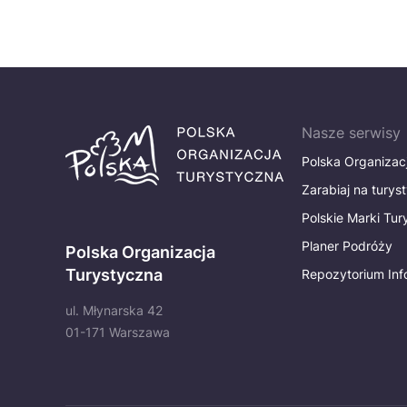
Nasze serwisy
Polska Organizac
Zarabiaj na turys
Polskie Marki Tu
Planer Podróży
Polska Organizacja
Turystyczna
Repozytorium Inf
ul. Młynarska 42
01-171 Warszawa