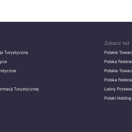
Zobacz też
ja Turystyczna
Polskie Towa
tyce
Polska Federa
rystyczne
Polskie Towa
Polska Federac
ormacji Turystycznej
Leśny Przewo
Polski Holding