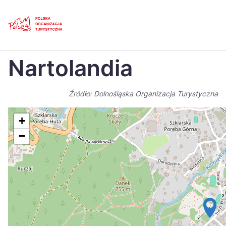
Skip
Link
Strona główna
>
Baza atrakcji turystycznych
>
Nartolandia
Nartolandia
Polski
Engl
Česká
中国
Źródło: Dolnośląska Organizacja Turystyczna
Dansk
Deut
+
Español
Fran
−
Italiano
Magy
Nederlands
日本
Português
Nors
Suomi
Sven