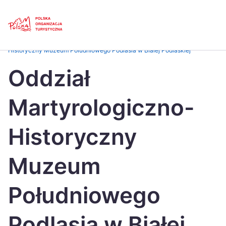
Skip
Link
Strona główna
>
Baza atrakcji turystycznych
>
Oddział Martyrologiczno-
Historyczny Muzeum Południowego Podlasia w Białej Podlaskiej
Polski
Engl
Oddział
Česká
中国
Martyrologiczno-
Dansk
Deut
Español
Fran
Historyczny
Italiano
Magy
Muzeum
Nederlands
日本
Południowego
Português
Nors
Suomi
Sven
Podlasia w Białej