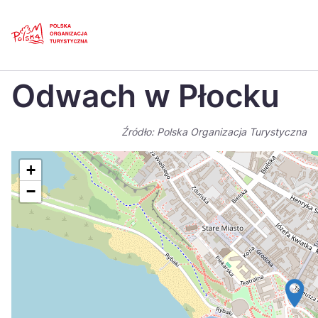
Skip
Link
Strona główna
>
Baza atrakcji turystycznych
>
Odwach w Płocku
Odwach w Płocku
Polski
Engl
Česká
中国
Źródło: Polska Organizacja Turystyczna
Dansk
Deut
+
Español
Fran
−
Italiano
Magy
Nederlands
日本
Português
Nors
Suomi
Sven