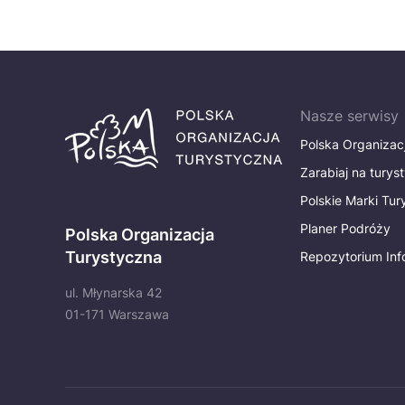
Nasze serwisy
Polska Organizac
Zarabiaj na turys
Polskie Marki Tu
Planer Podróży
Polska Organizacja
Turystyczna
Repozytorium Inf
ul. Młynarska 42
01-171 Warszawa