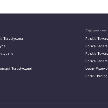
Zobacz też
ja Turystyczna
Polskie Towa
tyce
Polska Federa
rystyczne
Polskie Towa
Polska Federac
ormacji Turystycznej
Leśny Przewo
Polski Holding