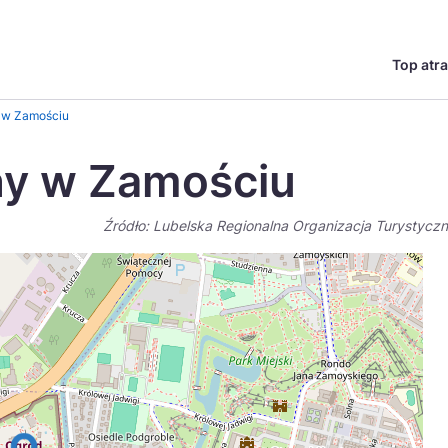
Top atra
English
Česká
 w Zamościu
Deutsch
Español
ny w Zamościu
Magyar
Nederlands
Źródło: Lubelska Regionalna Organizacja Turystycz
go?
regionów
Miasta
Ambasador miejsca
Szlaki kulinarne
UNESC
Norsk
Suomi
Uzdrowiska
Polskie 