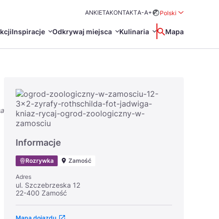
ANKIETA
KONTAKT
A-
A+
Polski
Rozwiń menu wybo
kcji
Inspiracje
Odkrywaj miejsca
Kulinaria
Wyszukaj
Mapa
中国
Zamkn
Français
日本語
na
O
Certyfikaty POT
Restauracje Michelin
Svenska
Informacje
Rozrywka
Zamość
Adres
ul. Szczebrzeska 12
22-400 Zamość
Marki Turystyczne
Mapa dojazdu