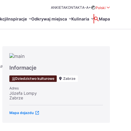
ANKIETA
KONTAKT
A-
A+
Polski
Rozwiń menu wybo
kcji
Inspiracje
Odkrywaj miejsca
Kulinaria
Wyszukaj
Mapa
中国
Zamkn
Français
日本語
na
O
Certyfikaty POT
Restauracje Michelin
Informacje
Svenska
Dziedzictwo kulturowe
Zabrze
Adres
Józefa Lompy
Zabrze
Mapa dojazdu
Marki Turystyczne