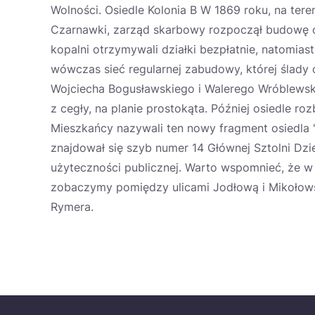
Wolności. Osiedle Kolonia B W 1869 roku, na tere
Czarnawki, zarząd skarbowy rozpoczął budowę o
kopalni otrzymywali działki bezpłatnie, natomia
wówczas sieć regularnej zabudowy, której ślady o
Wojciecha Bogusławskiego i Walerego Wróblewsk
z cegły, na planie prostokąta. Później osiedle ro
Mieszkańcy nazywali ten nowy fragment osiedla "
znajdował się szyb numer 14 Głównej Sztolni Dzi
użyteczności publicznej. Warto wspomnieć, że w Z
zobaczymy pomiędzy ulicami Jodłową i Mikołowską
Rymera.