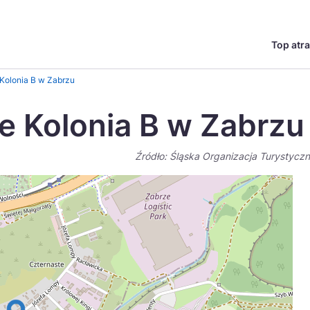
Top atra
English
Česká
 Kolonia B w Zabrzu
Deutsch
Español
e Kolonia B w Zabrzu
Magyar
Nederlands
Źródło: Śląska Organizacja Turystycz
go?
regionów
Miasta
Ambasador miejsca
Szlaki kulinarne
UNESC
Norsk
Suomi
Uzdrowiska
Polskie 