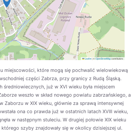
Leaflet
|
©
OpenStreetMap
contributors
elu miejscowości, które mogą się pochwalić wielowiekową
 wschodniej części Zabrza, przy granicy z Rudą Śląską.
 średniowiecznych, już w XVI wieku była miejscem
 Zaborze weszło w skład nowego powiatu zabrzańskiego, a
ę w Zaborzu w XIX wieku, głównie za sprawą intensywnej
owstała ona co prawda już w ostatnich latach XVIII wieku,
gnęła w następnym stuleciu. W drugiej połowie XIX wieku
którego szyby znajdowały się w okolicy dzisiejszej ul.