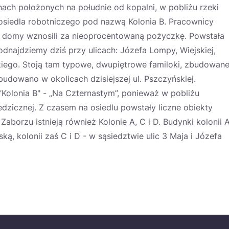
nach położonych na południe od kopalni, w pobliżu rzeki
siedla robotniczego pod nazwą Kolonia B. Pracownicy
st domy wznosili za nieoprocentowaną pożyczkę. Powstała
dnajdziemy dziś przy ulicach: Józefa Lompy, Wiejskiej,
iego. Stoją tam typowe, dwupiętrowe familoki, zbudowan
zbudowano w okolicach dzisiejszej ul. Pszczyńskiej.
Kolonia B" - „Na Czternastym”, ponieważ w pobliżu
edzicznej. Z czasem na osiedlu powstały liczne obiekty
aborzu istnieją również Kolonie A, C i D. Budynki kolonii 
, kolonii zaś C i D - w sąsiedztwie ulic 3 Maja i Józefa