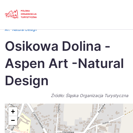
Skip
Link
Strona główna
>
Baza atrakcji turystycznych
>
Osikowa Dolina -Aspen
Art -Natural Design
Polski
Engl
Osikowa Dolina -
Česká
中国
Aspen Art -Natural
Dansk
Deut
Español
Fran
Design
Italiano
Magy
Źródło: Śląska Organizacja Turystyczna
Nederlands
日本
Português
Nors
+
−
Suomi
Sven