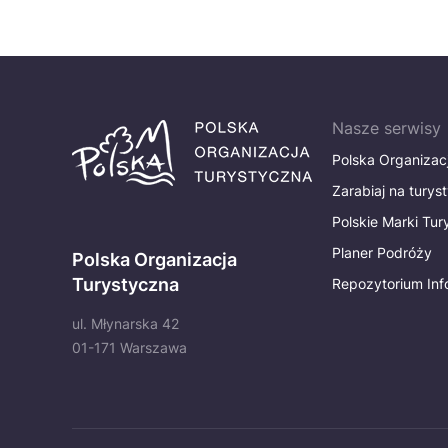
Nasze serwisy
Polska Organizac
Zarabiaj na turys
Polskie Marki Tu
Planer Podróży
Polska Organizacja
Turystyczna
Repozytorium Inf
ul. Młynarska 42
01-171 Warszawa