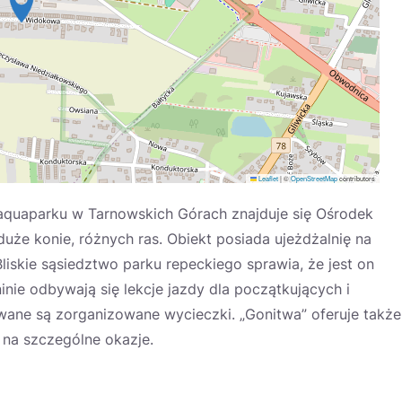
Leaflet
|
©
OpenStreetMap
contributors
aquaparku w Tarnowskich Górach znajduje się Ośrodek
i duże konie, różnych ras. Obiekt posiada ujeżdżalnię na
liskie sąsiedztwo parku repeckiego sprawia, że jest on
ie odbywają się lekcje jazdy dla początkujących i
wane są zorganizowane wycieczki. „Gonitwa” oferuje także
na szczególne okazje.