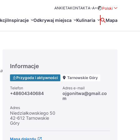
ANKIETA
KONTAKT
A-
A+
Polski
Rozwiń menu wybo
kcji
Inspiracje
Odkrywaj miejsca
Kulinaria
Wyszukaj
Mapa
中国
Zamkn
Français
日本語
Informacje
na
O
Certyfikaty POT
Restauracje Michelin
Przygoda i aktywności
Tarnowskie Góry
Svenska
Telefon
Adres e-mail
+48604340684
ojgonitwa@gmail.co
m
Adres
Niedziałkowskiego 50
42-612 Tarnowskie
Góry
Marki Turystyczne
Mapa dojazdu