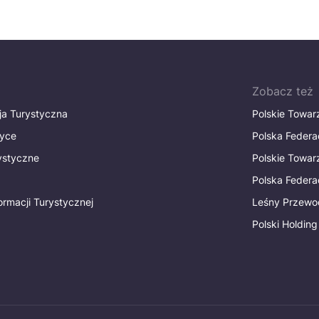
Zobacz też
ja Turystyczna
Polskie Towa
tyce
Polska Federa
rystyczne
Polskie Towa
Polska Federac
ormacji Turystycznej
Leśny Przewo
Polski Holding