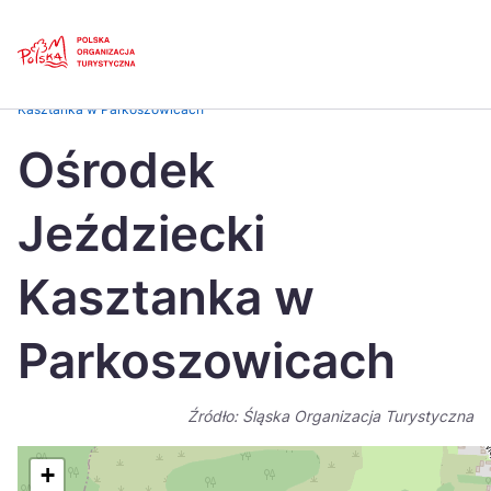
Skip
Link
Strona główna
>
Baza atrakcji turystycznych
>
Ośrodek Jeździecki
Kasztanka w Parkoszowicach
Polski
Engl
Ośrodek
Česká
中国
Jeździecki
Dansk
Deut
Español
Fran
Kasztanka w
Italiano
Magy
Parkoszowicach
Nederlands
日本
Português
Nors
Źródło: Śląska Organizacja Turystyczna
Suomi
Sven
+