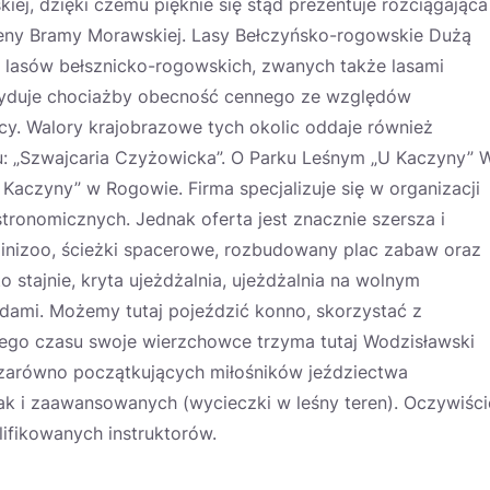
iej, dzięki czemu pięknie się stąd prezentuje rozciągająca
ereny Bramy Morawskiej. Lasy Bełczyńsko-rogowskie Dużą
 lasów bełsznicko-rogowskich, zwanych także lasami
cyduje chociażby obecność cennego ze względów
cy. Walory krajobrazowe tych okolic oddaje również
u: „Szwajcaria Czyżowicka”. O Parku Leśnym „U Kaczyny” 
U Kaczyny” w Rogowie. Firma specjalizuje się w organizacji
ronomicznych. Jednak oferta jest znacznie szersza i
inizoo, ścieżki spacerowe, rozbudowany plac zabaw oraz
o stajnie, kryta ujeżdżalnia, ujeżdżalnia na wolnym
dami. Możemy tutaj pojeździć konno, skorzystać z
wnego czasu swoje wierzchowce trzyma tutaj Wodzisławski
 zarówno początkujących miłośników jeździectwa
 jak i zaawansowanych (wycieczki w leśny teren). Oczywiści
ifikowanych instruktorów.