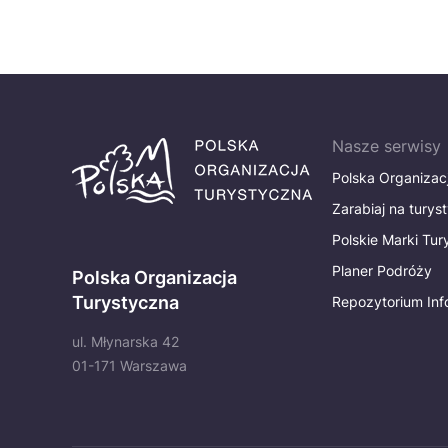
Nasze serwisy
Polska Organizac
Zarabiaj na turys
Polskie Marki Tu
Planer Podróży
Polska Organizacja
Turystyczna
Repozytorium Inf
ul. Młynarska 42
01-171 Warszawa