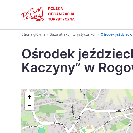
Skip
Link
Polski
Strona główna
>
Baza atrakcji turystycznych
>
Ośrodek jeździeck
Wyszukaj
Dansk
na
Ośrodek jeździec
stronie
Italiano
Kaczyny” w Rogo
Pomysł na...
Regiony
Gastronomia i kuchnia
Co nowe
Kuchnia 
Português
Україна
+
−
Parki narodowe