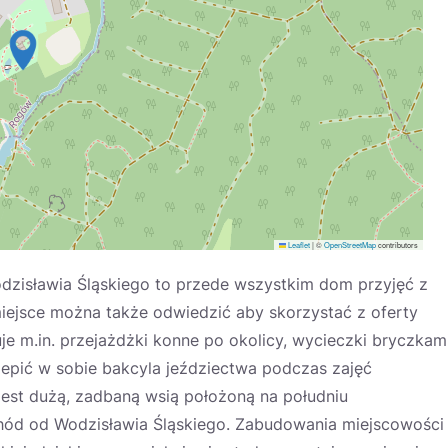
Leaflet
|
©
OpenStreetMap
contributors
dzisławia Śląskiego to przede wszystkim dom przyjęć z
miejsce można także odwiedzić aby skorzystać z oferty
ruje m.in. przejażdżki konne po okolicy, wycieczki bryczkami
zepić w sobie bakcyla jeździectwa podczas zajęć
est dużą, zadbaną wsią położoną na południu
chód od Wodzisławia Śląskiego. Zabudowania miejscowości