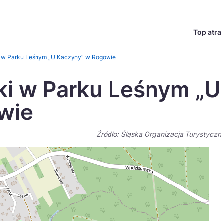
Top atra
English
Česká
i w Parku Leśnym „U Kaczyny” w Rogowie
Deutsch
Español
ki w Parku Leśnym „U
Magyar
Nederlands
wie
go?
regionów
Miasta
Ambasador miejsca
Szlaki kulinarne
UNESC
Norsk
Suomi
Źródło: Śląska Organizacja Turystycz
Uzdrowiska
Polskie 