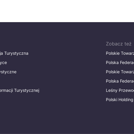
Zobacz też
ja Turystyczna
Polskie Towa
tyce
Polska Federa
rystyczne
Polskie Towa
Polska Federac
ormacji Turystycznej
Leśny Przewo
Polski Holding