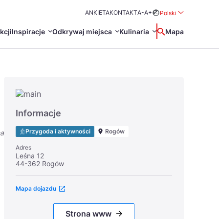
ANKIETA
KONTAKT
A-
A+
Polski
Rozwiń menu wybo
kcji
Inspiracje
Odkrywaj miejsca
Kulinaria
Wyszukaj
Mapa
中国
Zamkn
Français
日本語
O
Certyfikaty POT
Restauracje Michelin
Informacje
Svenska
Przygoda i aktywności
Rogów
na
Adres
Leśna 12
44-362 Rogów
Mapa dojazdu
Marki Turystyczne
Strona www