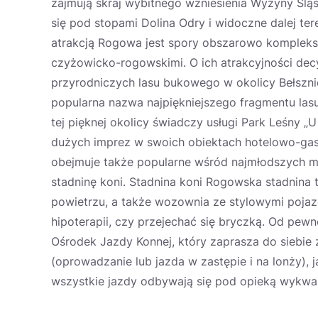
zajmują skraj wybitnego wzniesienia Wyżyny Śląsk
się pod stopami Dolina Odry i widoczne dalej t
atrakcją Rogowa jest spory obszarowo kompleks
czyżowicko-rogowskimi. O ich atrakcyjności de
przyrodniczych lasu bukowego w okolicy Bełszni
popularna nazwa najpiękniejszego fragmentu las
tej pięknej okolicy świadczy usługi Park Leśny „
dużych imprez w swoich obiektach hotelowo-gast
obejmuje także popularne wśród najmłodszych m
stadninę koni. Stadnina koni Rogowska stadnina t
powietrzu, a także wozownia ze stylowymi pojaz
hipoterapii, czy przejechać się bryczką. Od pe
Ośrodek Jazdy Konnej, który zaprasza do siebie
(oprowadzanie lub jazda w zastępie i na lonży),
wszystkie jazdy odbywają się pod opieką wykwal