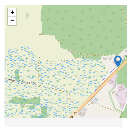
Україна
+
Zamknij
−