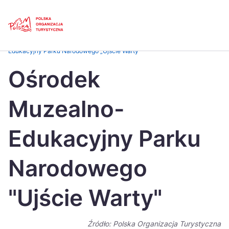
Skip
Link
Strona główna
>
Baza atrakcji turystycznych
>
Ośrodek Muzealno-
Edukacyjny Parku Narodowego „Ujście Warty”
Polski
Engl
Ośrodek
Česká
中国
Muzealno-
Dansk
Deut
Español
Fran
Edukacyjny Parku
Italiano
Magy
Narodowego
Nederlands
日本
"Ujście Warty"
Português
Nors
Suomi
Sven
Źródło: Polska Organizacja Turystyczna