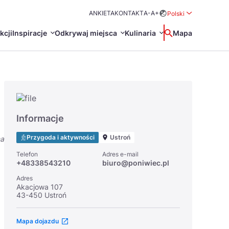
ANKIETA
KONTAKT
A-
A+
Polski
Rozwiń menu wybo
kcji
Inspiracje
Odkrywaj miejsca
Kulinaria
Wyszukaj
Mapa
中国
Zamkn
Français
日本語
O
Certyfikaty POT
Restauracje Michelin
Informacje
Svenska
Przygoda i aktywności
Ustroń
na
Telefon
Adres e-mail
+48338543210
biuro@poniwiec.pl
Adres
Akacjowa 107
43-450 Ustroń
Marki Turystyczne
Mapa dojazdu