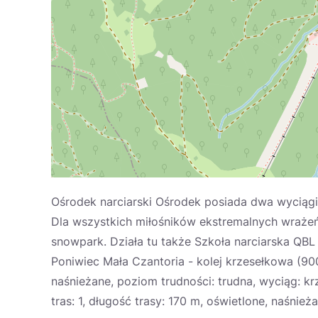
Ośrodek narciarski Ośrodek posiada dwa wyciągi (
Dla wszystkich miłośników ekstremalnych wrażeń
snowpark. Działa tu także Szkoła narciarska QBL
Poniwiec Mała Czantoria - kolej krzesełkowa (900 
naśnieżane, poziom trudności: trudna, wyciąg: kr
tras: 1, długość trasy: 170 m, oświetlone, naśnież