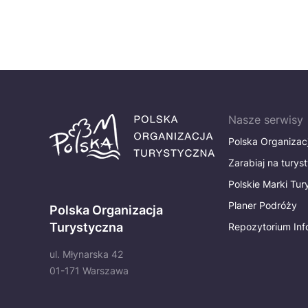
Nasze serwisy
Polska Organizac
Zarabiaj na turys
Polskie Marki Tu
Planer Podróży
Polska Organizacja
Turystyczna
Repozytorium Inf
ul. Młynarska 42
01-171 Warszawa