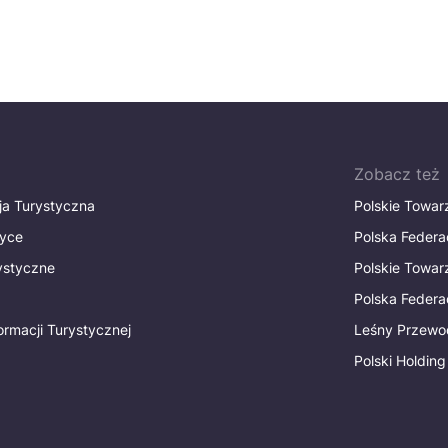
Zobacz też
ja Turystyczna
Polskie Towa
tyce
Polska Federa
rystyczne
Polskie Towa
Polska Federac
ormacji Turystycznej
Leśny Przewo
Polski Holding