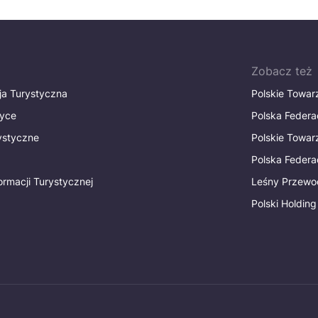
Zobacz też
ja Turystyczna
Polskie Towa
tyce
Polska Federa
rystyczne
Polskie Towa
Polska Federac
ormacji Turystycznej
Leśny Przewo
Polski Holding