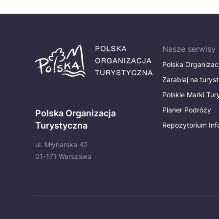
Nasze serwisy
Polska Organizac
Zarabiaj na turys
Polskie Marki Tu
Planer Podróży
Polska Organizacja
Turystyczna
Repozytorium Inf
ul. Młynarska 42
01-171 Warszawa