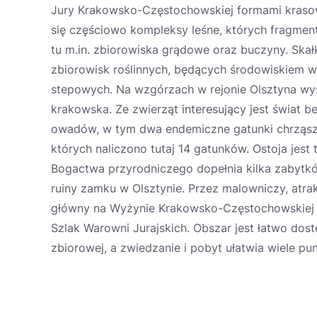
Jury Krakowsko-Częstochowskiej formami krasowy
się częściowo kompleksy leśne, których fragmen
tu m.in. zbiorowiska grądowe oraz buczyny. Skałk
zbiorowisk roślinnych, będących środowiskiem wy
stepowych. Na wzgórzach w rejonie Olsztyna wyst
krakowska. Ze zwierząt interesujący jest świat 
owadów, w tym dwa endemiczne gatunki chrząsz
których naliczono tutaj 14 gatunków. Ostoja jes
Bogactwa przyrodniczego dopełnia kilka zabytkó
ruiny zamku w Olsztynie. Przez malowniczy, atrak
główny na Wyżynie Krakowsko-Częstochowskiej Sz
Szlak Warowni Jurajskich. Obszar jest łatwo dostę
zbiorowej, a zwiedzanie i pobyt ułatwia wiele p