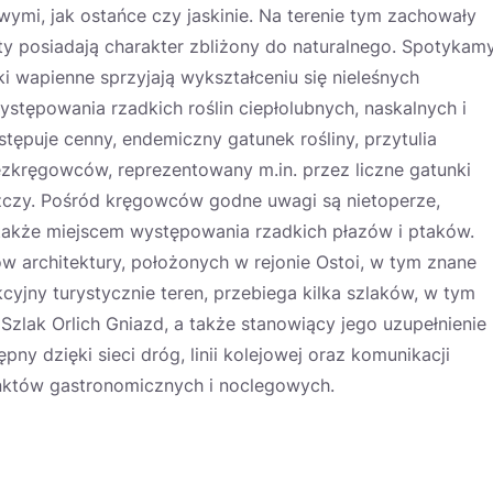
mi, jak ostańce czy jaskinie. Na terenie tym zachowały
ty posiadają charakter zbliżony do naturalnego. Spotykam
i wapienne sprzyjają wykształceniu się nieleśnych
stępowania rzadkich roślin ciepłolubnych, naskalnych i
ępuje cenny, endemiczny gatunek rośliny, przytulia
bezkręgowców, reprezentowany m.in. przez liczne gatunki
czy. Pośród kręgowców godne uwagi są nietoperze,
t także miejscem występowania rzadkich płazów i ptaków.
w architektury, położonych w rejonie Ostoi, w tym znane
cyjny turystycznie teren, przebiega kilka szlaków, w tym
lak Orlich Gniazd, a także stanowiący jego uzupełnienie
pny dzięki sieci dróg, linii kolejowej oraz komunikacji
unktów gastronomicznych i noclegowych.