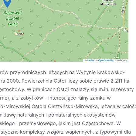
Leaflet
|
©
OpenStreetMap
contributors
arów przyrodniczych leżących na Wyżynie Krakowsko-
 2000. Powierzchnia Ostoi liczy sobie prawie 2 211 ha.
tochowy. W granicach Ostoi znalazły się m.in. rezerwaty
rne), a z zabytków - interesujące ruiny zamku w
o-Mirowskiej Ostoja Olsztyńsko-Mirowska, leżąca w całośc
 enklawę naturalnych i półnaturalnych ekosystemów,
jskiego i przemysłowego, jakim jest Częstochowa. W
rystyczne kompleksy wzgórz wapiennych, z typowymi dla