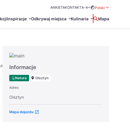
ANKIETA
KONTAKT
A-
A+
Polski
Rozwiń menu wybo
kcji
Inspiracje
Odkrywaj miejsca
Kulinaria
Wyszukaj
Mapa
中国
Zamkn
Français
日本語
na
O
Certyfikaty POT
Restauracje Michelin
Informacje
Svenska
Natura
Olsztyn
Adres
Olsztyn
Mapa dojazdu
Marki Turystyczne