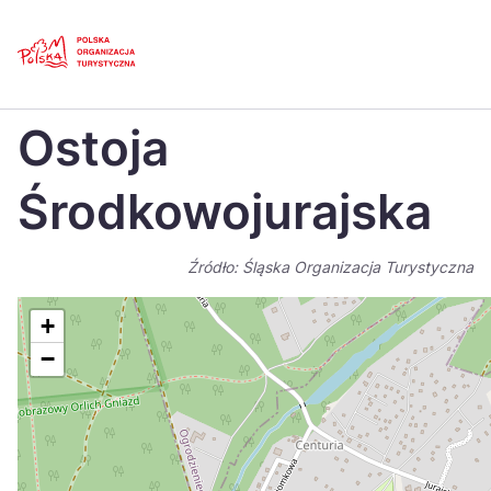
Skip
Link
Strona główna
>
Baza atrakcji turystycznych
>
Ostoja Środkowojurajska
Ostoja
Polski
Engl
Česká
中国
Środkowojurajska
Dansk
Deut
Źródło: Śląska Organizacja Turystyczna
Español
Fran
Italiano
Magy
+
−
Nederlands
日本
Português
Nors
Suomi
Sven