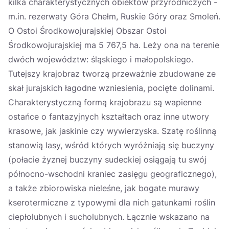
kilka charakterystycznych obiektów przyrodniczych -
m.in. rezerwaty Góra Chełm, Ruskie Góry oraz Smoleń.
O Ostoi Środkowojurajskiej Obszar Ostoi
Środkowojurajskiej ma 5 767,5 ha. Leży ona na terenie
dwóch województw: śląskiego i małopolskiego.
Tutejszy krajobraz tworzą przeważnie zbudowane ze
skał jurajskich łagodne wzniesienia, pocięte dolinami.
Charakterystyczną formą krajobrazu są wapienne
ostańce o fantazyjnych kształtach oraz inne utwory
krasowe, jak jaskinie czy wywierzyska. Szatę roślinną
stanowią lasy, wśród których wyróżniają się buczyny
(połacie żyznej buczyny sudeckiej osiągają tu swój
północno-wschodni kraniec zasięgu geograficznego),
a także zbiorowiska nieleśne, jak bogate murawy
kserotermiczne z typowymi dla nich gatunkami roślin
ciepłolubnych i sucholubnych. Łącznie wskazano na