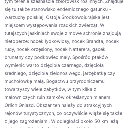
tym terenie szesnaście zbiorowisk roślinnych. Znajduje
się tu także stanowisko endemicznego gatunku -
warzuchy polskiej. Ostoja Środkowojurajska jest
miejscem występowania rzadkich zwierząt. W
tutejszych jaskiniach swoje zimowe schronie znajdują
nietoperze: nocek łydkowłosy, nocek Brandta, nocek
rudy, nocek orzęsiony, nocek Natterera, gacek
brunatny czy podkowiec mały. Spośród ptaków
wymienić warto dzięcioła czarnego, dzięcioła
średniego, dzięcioła zielonosiwego, jarzębatkę czy
muchołówkę małą. Bogactwu przyrodniczemu
towarzyszy wiele zabytków, w tym kilka z
malowniczych ruin zamków określanych mianem
Orlich Gniazd. Obszar ten należy do atrakcyjnych
rejonów turystycznych, co oczywiście wiąże się także
z jego zagrożeniami. W odległości około 50 km leżą