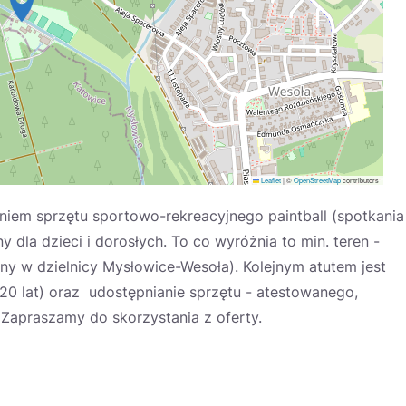
Leaflet
|
©
OpenStreetMap
contributors
iem sprzętu sportowo-rekreacyjnego paintball (spotkania
y dla dzieci i dorosłych. To co wyróżnia to min. teren -
eśny w dzielnicy Mysłowice-Wesoła). Kolejnym atutem jest
 20 lat) oraz udostępnianie sprzętu - atestowanego,
apraszamy do skorzystania z oferty.