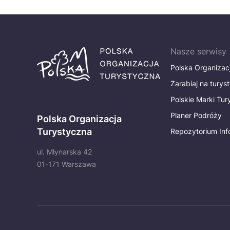
Nasze serwisy
Polska Organizac
Zarabiaj na turys
Polskie Marki Tu
Planer Podróży
Polska Organizacja
Turystyczna
Repozytorium Inf
ul. Młynarska 42
01-171 Warszawa