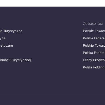
Zobacz też
ja Turystyczna
Polskie Towa
tyce
Polska Federa
rystyczne
Polskie Towa
Polska Federac
ormacji Turystycznej
Leśny Przewo
Polski Holding