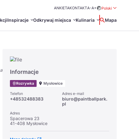
ANKIETA
KONTAKT
A-
A+
Polski
Rozwiń menu wybo
kcji
Inspiracje
Odkrywaj miejsca
Kulinaria
Wyszukaj
Mapa
中国
Zamkn
Français
日本語
na
O
Certyfikaty POT
Restauracje Michelin
Informacje
Svenska
Rozrywka
Mysłowice
Telefon
Adres e-mail
+48532488383
biuro@paintballpark.
pl
Adres
Spacerowa 23
41-408 Mysłowice
Marki Turystyczne