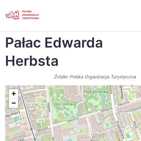
Skip
Link
Strona główna
>
Baza atrakcji turystycznych
>
Pałac Edwarda Herbsta
Pałac Edwarda
Polski
Engl
Česká
中国
Herbsta
Dansk
Deut
Źródło: Polska Organizacja Turystyczna
Español
Fran
Italiano
Magy
+
−
Nederlands
日本
Português
Nors
Suomi
Sven