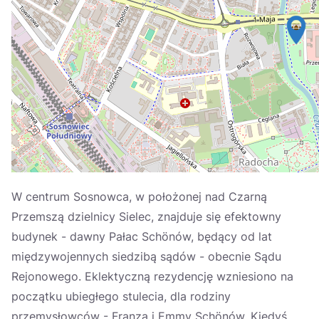
Україна
Zamknij
W centrum Sosnowca, w położonej nad Czarną
Przemszą dzielnicy Sielec, znajduje się efektowny
budynek - dawny Pałac Schönów, będący od lat
międzywojennych siedzibą sądów - obecnie Sądu
Rejonowego. Eklektyczną rezydencję wzniesiono na
początku ubiegłego stulecia, dla rodziny
przemysłowców - Franza i Emmy Schönów. Kiedyś