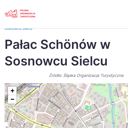
Skip
Link
Strona główna
>
Baza atrakcji turystycznych
>
Pałac Schönów w
Sosnowcu Sielcu
Polski
Engl
Pałac Schönów w
Česká
中国
Sosnowcu Sielcu
Dansk
Deut
Español
Fran
Źródło: Śląska Organizacja Turystyczna
Italiano
Magy
+
Nederlands
日本
−
Português
Nors
Suomi
Sven