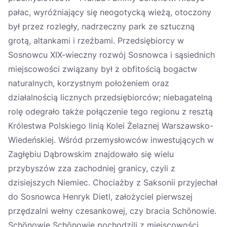
pałac, wyróżniający się neogotycką wieżą, otoczony
był przez rozległy, nadrzeczny park ze sztuczną
grotą, altankami i rzeźbami. Przedsiębiorcy w
Sosnowcu XIX-wieczny rozwój Sosnowca i sąsiednich
miejscowości związany był z obfitością bogactw
naturalnych, korzystnym położeniem oraz
działalnością licznych przedsiębiorców; niebagatelną
rolę odegrało także połączenie tego regionu z resztą
Królestwa Polskiego linią Kolei Żelaznej Warszawsko-
Wiedeńskiej. Wśród przemysłowców inwestujących w
Zagłębiu Dąbrowskim znajdowało się wielu
przybyszów zza zachodniej granicy, czyli z
dzisiejszych Niemiec. Chociażby z Saksonii przyjechał
do Sosnowca Henryk Dietl, założyciel pierwszej
przędzalni wełny czesankowej, czy bracia Schönowie.
Schönowie Schönowie pochodzili z miejscowości