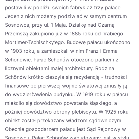
postawili w pobliżu swoich fabryk aż trzy pałace.
Jeden z nich możemy podziwiać w samym centrum
Sosnowca, przy ul. 1 Maja. Działkę nad Czarną
Przemszą zakupiono już w 1885 roku od hrabiego
Mortimer-Tschischky’ego. Budowę pałacu ukończono
w 1903 roku, a zamieszkali w nim Franz i Emma
Schönowie. Pałac Schönów otoczono parkiem z
licznymi obiektami małej architektury. Rodzina
Schönów krótko cieszyła się rezydencją - trudności
finansowe po pierwszej wojnie światowej zmusiły ją
do wydzierżawienia budynku. W 1919 roku w pałacu
mieściło się dowództwo powstania śląskiego, a
później dowództwo obrony plebiscytu. W 1925 roku
obiekt został przekazany władzom sądowniczym.
Obecnie gospodarzem pałacu jest Sąd Rejonowy w
Sosnowcu. Pałac Schönów wybudowany jest w stylu