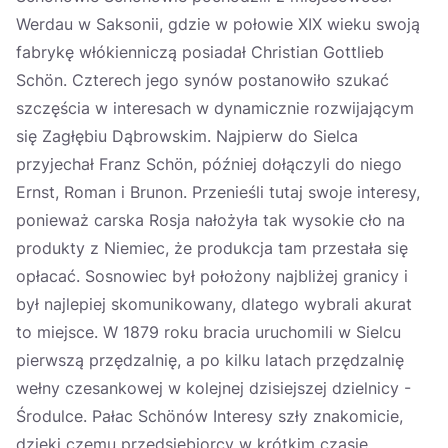
Werdau w Saksonii, gdzie w połowie XIX wieku swoją
fabrykę włókienniczą posiadał Christian Gottlieb
Schön. Czterech jego synów postanowiło szukać
szczęścia w interesach w dynamicznie rozwijającym
się Zagłębiu Dąbrowskim. Najpierw do Sielca
przyjechał Franz Schön, później dołączyli do niego
Ernst, Roman i Brunon. Przenieśli tutaj swoje interesy,
ponieważ carska Rosja nałożyła tak wysokie cło na
produkty z Niemiec, że produkcja tam przestała się
opłacać. Sosnowiec był położony najbliżej granicy i
był najlepiej skomunikowany, dlatego wybrali akurat
to miejsce. W 1879 roku bracia uruchomili w Sielcu
pierwszą przędzalnię, a po kilku latach przędzalnię
wełny czesankowej w kolejnej dzisiejszej dzielnicy -
Środulce. Pałac Schönów Interesy szły znakomicie,
dzięki czemu przedsiębiorcy w krótkim czasie