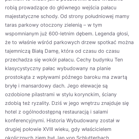
robią prowadzące do głównego wejścia pałacu
majestatyczne schody. Od strony południowej mamy
taras parkowy otoczony zielenią – w tym
wspomnianym już 600-letnim dębem. Legenda głosi,
że to właśnie wśród parkowych drzew spotkać można
tajemniczą Białą Damę, która od czasu do czasu
przechadza się wokół pałacu. Cechy budynku Ten
klasycystyczny pałac wybudowany na planie
prostokąta z wpływami późnego baroku ma zwartą
bryłę i mansardowy dach. Jego elewacje są
ozdobione pilastrami w stylu korynckim, ściany
zdobią też ryzality. Dziś w jego wnętrzu znajduje się
hotel z ogólnodostępną restauracją i salami
konferencyjnymi. Historia Wybudowany został w
drugiej połowie XVIII wieku, gdy właścicielem
okolicznych ziem był Jan von Schlutterbach,