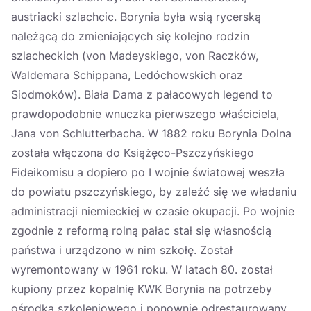
austriacki szlachcic. Borynia była wsią rycerską
należącą do zmieniających się kolejno rodzin
szlacheckich (von Madeyskiego, von Raczków,
Waldemara Schippana, Ledóchowskich oraz
Siodmoków). Biała Dama z pałacowych legend to
prawdopodobnie wnuczka pierwszego właściciela,
Jana von Schlutterbacha. W 1882 roku Borynia Dolna
została włączona do Książęco-Pszczyńskiego
Fideikomisu a dopiero po I wojnie światowej weszła
do powiatu pszczyńskiego, by zaleźć się we władaniu
administracji niemieckiej w czasie okupacji. Po wojnie
zgodnie z reformą rolną pałac stał się własnością
państwa i urządzono w nim szkołę. Został
wyremontowany w 1961 roku. W latach 80. został
kupiony przez kopalnię KWK Borynia na potrzeby
ośrodka szkoleniowego i ponownie odrestaurowany.