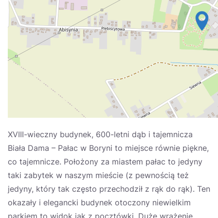
Україна
Zamknij
XVIII-wieczny budynek, 600-letni dąb i tajemnicza
Biała Dama – Pałac w Boryni to miejsce równie piękne,
co tajemnicze. Położony za miastem pałac to jedyny
taki zabytek w naszym mieście (z pewnością też
jedyny, który tak często przechodził z rąk do rąk). Ten
okazały i elegancki budynek otoczony niewielkim
parkiem to widok jak z pocztówki. Duże wrażenie