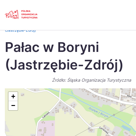
Skip
Link
Strona główna
>
Baza atrakcji turystycznych
>
Pałac w Boryni
(Jastrzębie-Zdrój)
Polski
Engl
Pałac w Boryni
Česká
中国
(Jastrzębie-Zdrój)
Dansk
Deut
Español
Fran
Źródło: Śląska Organizacja Turystyczna
Italiano
Magy
+
Nederlands
日本
−
Português
Nors
Suomi
Sven