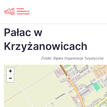
Skip
Link
Strona główna
>
Baza atrakcji turystycznych
>
Pałac w Krzyżanowicach
Pałac w
Polski
Engl
Česká
中国
Krzyżanowicach
Dansk
Deut
Źródło: Śląska Organizacja Turystyczna
Español
Fran
Italiano
Magy
+
−
Nederlands
日本
Português
Nors
Suomi
Sven