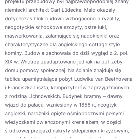
projektu przebudowy był najprawdopodobniej znany
niemiecki architekt Carl Lüdecke. Mało okazały
dotychczas blok budowli wzbogacono o ryzality,
neogotyckie schodkowe szczyty, ostre łuki,
maswerkowania, załamujące się nadokieniki oraz
charakterystyczne dla angielskiego cottage style
kominy. Budowla zachowała do dziś wygląd z 2. poł.
XIX w. Wnętrza zaadaptowano jednak na potrzeby
domu pomocy społecznej. Na ścianie znajduje się
tablica upamiętniająca pobyt Ludwika van Beethovena
i Franciszka Liszta, kompozytorów zaprzyjaźnionych
z rodziną Lichnowskich. Budynek bramny – dawny
wjazd do pałacu, wzniesiony w 1856 r., neogtyk
angielski, narożniki opięte ośmiobocznymi pełnymi
wieżyczkami zwieńczonymi krenelażem, w części
środkowej przejazd nakryty sklepieniem krzyżowym,