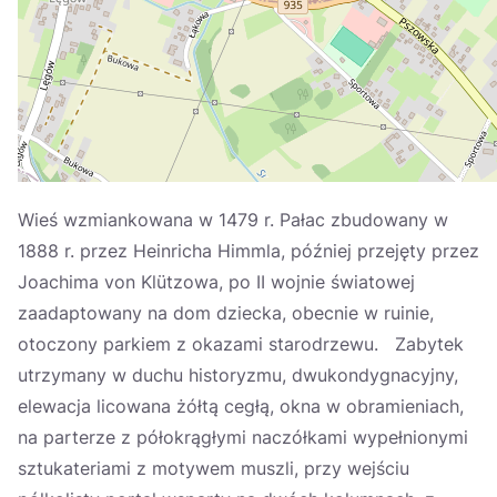
Україна
Zamknij
Wieś wzmiankowana w 1479 r. Pałac zbudowany w
1888 r. przez Heinricha Himmla, później przejęty przez
Joachima von Klützowa, po II wojnie światowej
zaadaptowany na dom dziecka, obecnie w ruinie,
otoczony parkiem z okazami starodrzewu. Zabytek
utrzymany w duchu historyzmu, dwukondygnacyjny,
elewacja licowana żółtą cegłą, okna w obramieniach,
na parterze z półokrągłymi naczółkami wypełnionymi
sztukateriami z motywem muszli, przy wejściu