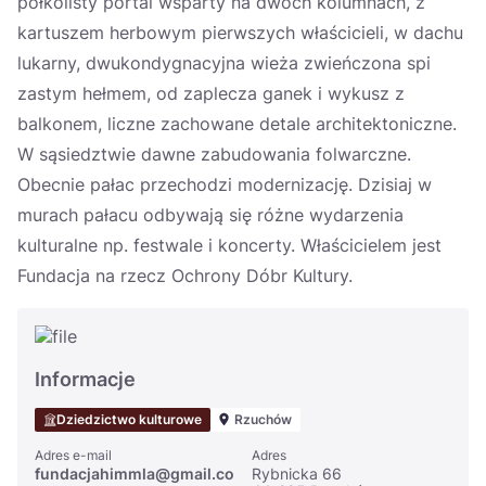
półkolisty portal wsparty na dwóch kolumnach, z
kartuszem herbowym pierwszych właścicieli, w dachu
lukarny, dwukondygnacyjna wieża zwieńczona spi
zastym hełmem, od zaplecza ganek i wykusz z
balkonem, liczne zachowane detale architektoniczne.
W sąsiedztwie dawne zabudowania folwarczne.
Obecnie pałac przechodzi modernizację. Dzisiaj w
murach pałacu odbywają się różne wydarzenia
kulturalne np. festwale i koncerty. Właścicielem jest
Fundacja na rzecz Ochrony Dóbr Kultury.
Informacje
Dziedzictwo kulturowe
Rzuchów
Adres e-mail
Adres
fundacjahimmla@gmail.co
Rybnicka 66