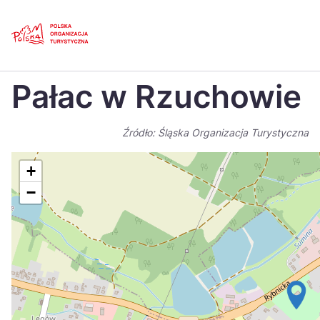
Skip
Link
Strona główna
>
Baza atrakcji turystycznych
>
Pałac w Rzuchowie
Pałac w Rzuchowie
Polski
Engl
Česká
中国
Źródło: Śląska Organizacja Turystyczna
Dansk
Deut
+
Español
Fran
−
Italiano
Magy
Nederlands
日本
Português
Nors
Suomi
Sven