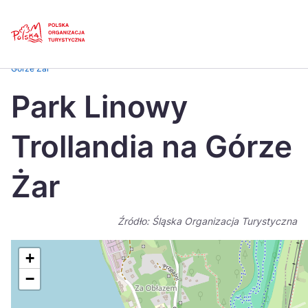
Skip
Link
Strona główna
>
Baza atrakcji turystycznych
>
Park Linowy Trollandia na
Górze Żar
Polski
Engl
Park Linowy
Česká
中国
Trollandia na Górze
Dansk
Deut
Español
Fran
Żar
Italiano
Magy
Źródło: Śląska Organizacja Turystyczna
Nederlands
日本
Português
Nors
+
−
Suomi
Sven