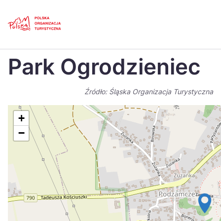
Skip
Link
Strona główna
>
Baza atrakcji turystycznych
>
Park Ogrodzieniec
Park Ogrodzieniec
Polski
Engl
Česká
中国
Źródło: Śląska Organizacja Turystyczna
Dansk
Deut
+
Español
Fran
−
Italiano
Magy
Nederlands
日本
Português
Nors
Suomi
Sven