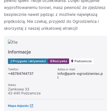
pewno spełni Twoje oczekiwania. Dzięki specjalnie
wyprofilowanemu torowi, masz pewność że zjedziesz
bezpiecznie nawet pędząc z możliwie największą
prędkością. Nie czekaj, przyjedź do Ogrodzieńca i
skorzystaj z naszej unikatowej atrakcji!
Informacje
Przygoda i aktywności
Rozrywka
Podzamcze
Telefon
Adres e-mail
+48784744737
info@park-ogrodzieniec.p
l
Adres
Zamkowa 33
42-440 Podzamcze
Mapa dojazdu