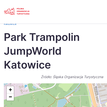
Skip
Link
Strona główna
>
Baza atrakcji turystycznych
>
Park Trampolin JumpWorld
Katowice
Polski
Engl
Park Trampolin
Česká
中国
JumpWorld
Dansk
Deut
Español
Fran
Katowice
Italiano
Magy
Źródło: Śląska Organizacja Turystyczna
Nederlands
日本
Português
Nors
+
−
Suomi
Sven