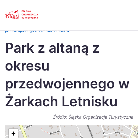
Skip
Link
Strona główna
>
Baza atrakcji turystycznych
>
Park z altaną z okresu
przedwojennego w Żarkach Letnisku
Polski
Engl
Park z altaną z
Česká
中国
okresu
Dansk
Deut
Español
Fran
przedwojennego w
Italiano
Magy
Żarkach Letnisku
Nederlands
日本
Português
Nors
Źródło: Śląska Organizacja Turystyczna
Suomi
Sven
+