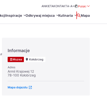
ANKIETA
KONTAKT
A-
A+
Polski
Rozwiń menu wybo
kcji
Inspiracje
Odkrywaj miejsca
Kulinaria
Wyszukaj
Mapa
中国
Zamkn
Français
日本語
Informacje
na
O
Certyfikaty POT
Restauracje Michelin
Muzea
Kołobrzeg
Svenska
Adres
Armii Krajowej 12
78-100 Kołobrzeg
Mapa dojazdu
Marki Turystyczne