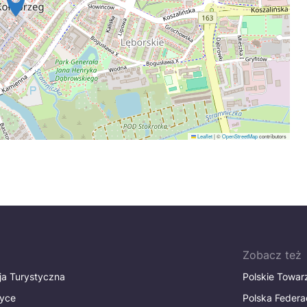
Leaflet
|
©
OpenStreetMap
contributors
Zobacz też
ja Turystyczna
Polskie Towa
tyce
Polska Federa