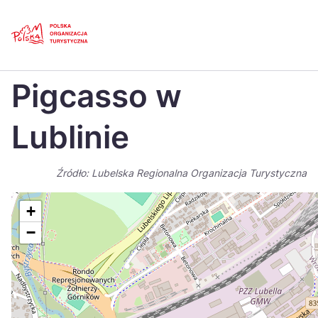
Skip
Link
Strona główna
>
Baza atrakcji turystycznych
>
Pigcasso w Lublinie
Pigcasso w
Polski
Engl
Česká
中国
Lublinie
Dansk
Deut
Źródło: Lubelska Regionalna Organizacja Turystyczna
Español
Fran
Italiano
Magy
+
−
Nederlands
日本
Português
Nors
Suomi
Sven