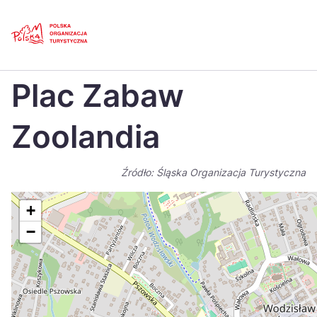
Skip
Link
Strona główna
>
Baza atrakcji turystycznych
>
Plac Zabaw Zoolandia
Plac Zabaw
Polski
Engl
Česká
中国
Zoolandia
Dansk
Deut
Źródło: Śląska Organizacja Turystyczna
Español
Fran
Italiano
Magy
+
−
Nederlands
日本
Português
Nors
Suomi
Sven