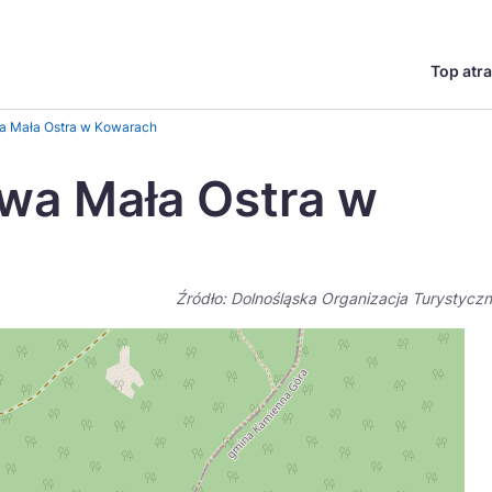
Top atra
English
Česká
a Mała Ostra w Kowarach
Deutsch
Español
wa Mała Ostra w
Magyar
Nederlands
go?
regionów
Miasta
Ambasador miejsca
Szlaki kulinarne
UNESC
Norsk
Suomi
Źródło: Dolnośląska Organizacja Turystycz
Uzdrowiska
Polskie 