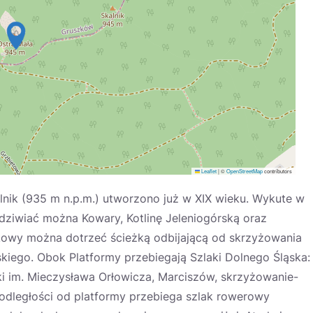
Leaflet
|
©
OpenStreetMap
contributors
lnik (935 m n.p.m.) utworzono już w XIX wieku. Wykute w
dziwiać można Kowary, Kotlinę Jeleniogórską oraz
kowy można dotrzeć ścieżką odbijającą od skrzyżowania
skiego. Obok Platformy przebiegają Szlaki Dolnego Śląska:
i im. Mieczysława Orłowicza, Marciszów, skrzyżowanie-
odległości od platformy przebiega szlak rowerowy