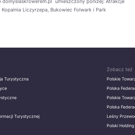
dolnyslaskrowerem.pl umieszczony poniżej: Atrakcje
Kopalnia Liczyrzepa, Bukowiec Folwark i Park
Zobacz też
ja Turystyczna
Polskie Towa
tyce
Polska Federa
rystyczne
Polskie Towa
Polska Federac
ormacji Turystycznej
Leśny Przewo
Polski Holding