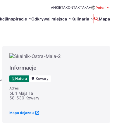
ANKIETA
KONTAKT
A-
A+
Polski
Rozwiń menu wybo
kcji
Inspiracje
Odkrywaj miejsca
Kulinaria
Wyszukaj
Mapa
中国
Zamkn
Français
日本語
O
Certyfikaty POT
Restauracje Michelin
Informacje
Svenska
Natura
Kowary
na
Adres
pl. 1 Maja 1a
58-530 Kowary
Mapa dojazdu
Marki Turystyczne