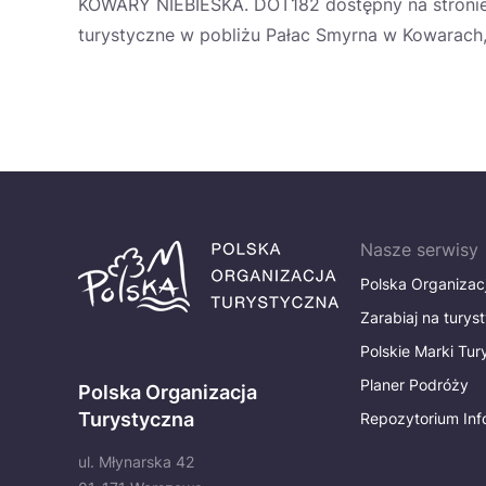
KOWARY NIEBIESKA. DOT182 dostępny na stronie 
turystyczne w pobliżu Pałac Smyrna w Kowarach, 
Nasze serwisy
Polska Organizac
Zarabiaj na turys
Polskie Marki Tu
Planer Podróży
Polska Organizacja
Turystyczna
Repozytorium Inf
ul. Młynarska 42