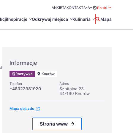
ANKIETA
KONTAKT
A-
A+
Polski
Rozwiń menu wybo
kcji
Inspiracje
Odkrywaj miejsca
Kulinaria
Wyszukaj
Mapa
中国
Zamkn
Français
日本語
Informacje
na
O
Certyfikaty POT
Restauracje Michelin
Rozrywka
Knurów
Svenska
Telefon
Adres
+48323381920
Szpitalna 23
44-190 Knurów
Mapa dojazdu
Marki Turystyczne
Strona www