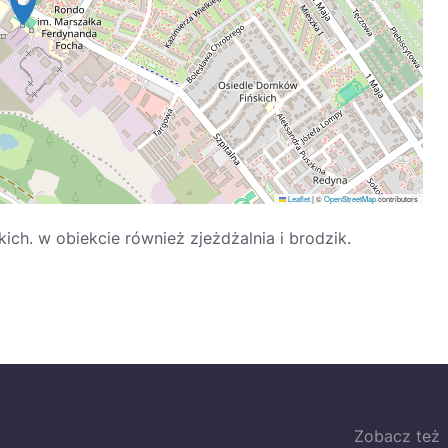
Leaflet
|
©
OpenStreetMap
contributors
ch. w obiekcie również zjeżdżalnia i brodzik.
Zobacz też