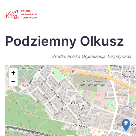
Skip
Link
Strona główna
>
Baza atrakcji turystycznych
>
Podziemny Olkusz
Podziemny Olkusz
Polski
Engl
Česká
中国
Źródło: Polska Organizacja Turystyczna
Dansk
Deut
+
Español
Fran
−
Italiano
Magy
Nederlands
日本
Português
Nors
Suomi
Sven