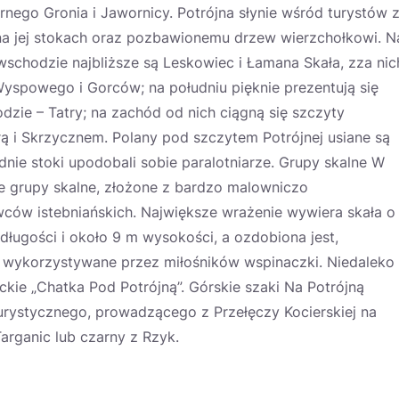
ego Gronia i Jawornicy. Potrójna słynie wśród turystów 
na jej stokach oraz pozbawionemu drzew wierzchołkowi. N
schodzie najbliższe są Leskowiec i Łamana Skała, zza nic
yspowego i Gorców; na południu pięknie prezentują się
godzie – Tatry; na zachód od nich ciągną się szczyty
rą i Skrzycznem. Polany pod szczytem Potrójnej usiane są
ie stoki upodobali sobie paralotniarze. Grupy skalne W
e grupy skalne, złożone z bardzo malowniczo
ców istebniańskich. Największe wrażenie wywiera skała o
ługości i około 9 m wysokości, a ozdobiona jest,
są wykorzystywane przez miłośników wspinaczki. Niedaleko
ckie „Chatka Pod Potrójną”. Górskie szaki Na Potrójną
urystycznego, prowadzącego z Przełęczy Kocierskiej na
arganic lub czarny z Rzyk.