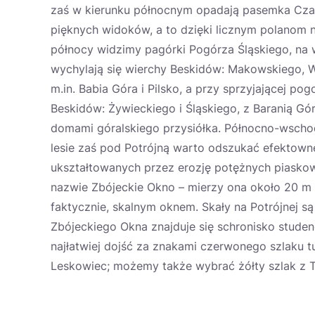
zaś w kierunku północnym opadają pasemka Czarn
pięknych widoków, a to dzięki licznym polanom 
północy widzimy pagórki Pogórza Śląskiego, na w
wychylają się wierchy Beskidów: Makowskiego, W
m.in. Babia Góra i Pilsko, a przy sprzyjającej po
Beskidów: Żywieckiego i Śląskiego, z Baranią Gó
domami góralskiego przysiółka. Północno-wschodn
lesie zaś pod Potrójną warto odszukać efektown
ukształtowanych przez erozję potężnych piaskow
nazwie Zbójeckie Okno – mierzy ona około 20 m d
faktycznie, skalnym oknem. Skały na Potrójnej 
Zbójeckiego Okna znajduje się schronisko studen
najłatwiej dojść za znakami czerwonego szlaku t
Leskowiec; możemy także wybrać żółty szlak z T