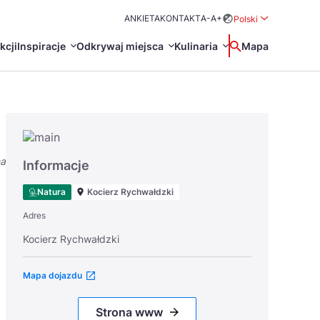
ANKIETA
KONTAKT
A-
A+
Polski
Rozwiń menu wybo
kcji
Inspiracje
Odkrywaj miejsca
Kulinaria
Wyszukaj
Mapa
中国
Zamkn
Français
日本語
na
O
Certyfikaty POT
Restauracje Michelin
Informacje
Svenska
Natura
Kocierz Rychwałdzki
Adres
Kocierz Rychwałdzki
Mapa dojazdu
Marki Turystyczne
Strona www