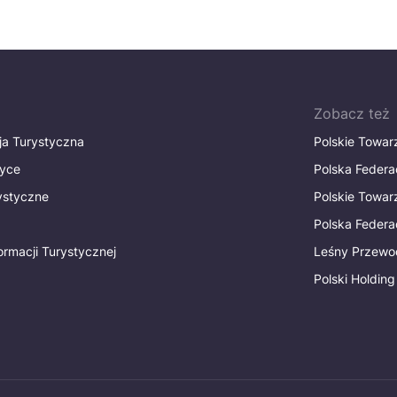
Zobacz też
ja Turystyczna
Polskie Towa
tyce
Polska Federa
rystyczne
Polskie Towa
Polska Federac
ormacji Turystycznej
Leśny Przewo
Polski Holding