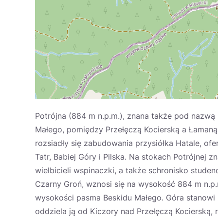
Potrójna (884 m n.p.m.), znana także pod nazwą 
Małego, pomiędzy Przełęczą Kocierską a Łamaną 
rozsiadły się zabudowania przysiółka Hatale, ofe
Tatr, Babiej Góry i Pilska. Na stokach Potrójne
wielbicieli wspinaczki, a także schronisko stude
Czarny Groń, wznosi się na wysokość 884 m n.p
wysokości pasma Beskidu Małego. Góra stanowi z
oddziela ją od Kiczory nad Przełęczą Kocierską,