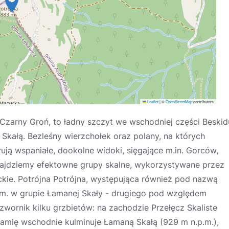
Leaflet
|
©
OpenStreetMap
contributors
Czarny Groń, to ładny szczyt we wschodniej części Beskid
Skałą. Bezleśny wierzchołek oraz polany, na których
rują wspaniałe, dookolne widoki, sięgające m.in. Gorców,
j znajdziemy efektowne grupy skalne, wykorzystywane przez
nckie. Potrójna Potrójna, występująca również pod nazwą
.m. w grupie Łamanej Skały - drugiego pod względem
wornik kilku grzbietów: na zachodzie Przełęcz Skaliste
 ramię wschodnie kulminuje Łamaną Skałą (929 m n.p.m.),