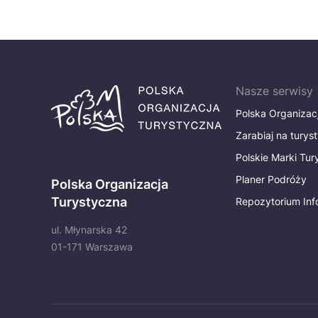
Nasze serwisy
Polska Organizac
Zarabiaj na turys
Polskie Marki Tu
Planer Podróży
Polska Organizacja
Turystyczna
Repozytorium Inf
ul. Młynarska 42
01-171 Warszawa