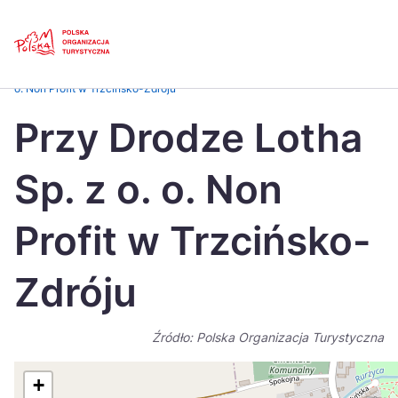
Skip
Link
Strona główna
>
Baza atrakcji turystycznych
>
Przy Drodze Lotha Sp. z o.
o. Non Profit w Trzcińsko-Zdróju
Polski
Engl
Przy Drodze Lotha
Česká
中国
Sp. z o. o. Non
Dansk
Deut
Español
Fran
Profit w Trzcińsko-
Italiano
Magy
Zdróju
Nederlands
日本
Português
Nors
Źródło: Polska Organizacja Turystyczna
Suomi
Sven
+