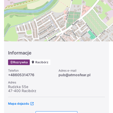
Україна
Zamknij
Informacje
Rozrywka
Racibórz
Telefon
Adres e-mail
+48605314776
pub@atmosfear.pl
Adres
Rudzka 55e
47-400 Racibórz
Mapa dojazdu