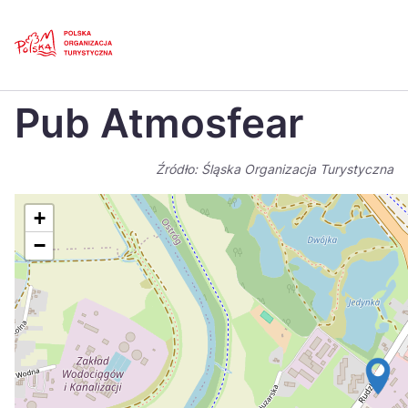
Skip
Link
Strona główna
>
Baza atrakcji turystycznych
>
Pub Atmosfear
Pub Atmosfear
Polski
Engl
Česká
中国
Źródło: Śląska Organizacja Turystyczna
Dansk
Deut
+
Español
Fran
−
Italiano
Magy
Nederlands
日本
Português
Nors
Suomi
Sven