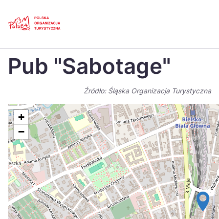
Skip
Link
Strona główna
>
Baza atrakcji turystycznych
>
Pub „Sabotage”
Pub "Sabotage"
Polski
Engl
Česká
中国
Źródło: Śląska Organizacja Turystyczna
Dansk
Deut
+
Español
Fran
−
Italiano
Magy
Nederlands
日本
Português
Nors
Suomi
Sven