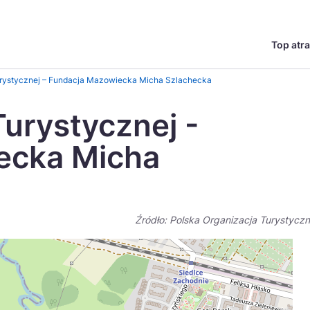
Top atra
English
Česká
Turystycznej – Fundacja Mazowiecka Micha Szlachecka
Deutsch
Español
Turystycznej -
Magyar
Nederlands
ecka Micha
go?
regionów
Miasta
Ambasador miejsca
Szlaki kulinarne
UNESC
Norsk
Suomi
Źródło: Polska Organizacja Turystycz
Uzdrowiska
Polskie 