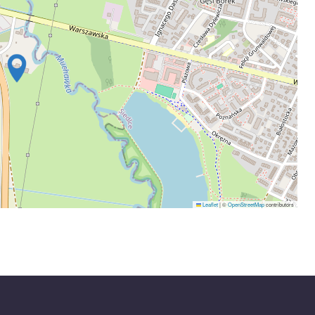
Leaflet
|
©
OpenStreetMap
contributors