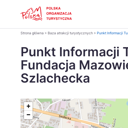
Skip
Link
Polski
Strona główna
>
Baza atrakcji turystycznych
>
Punkt Informacji 
Wyszukaj
Dansk
na
Punkt Informacji 
stronie
Italiano
Fundacja Mazowi
Pomysł na...
Regiony
Gastronomia i kuchnia
Co nowe
Kuchnia 
Szlachecka
Português
Україна
+
−
Parki narodowe