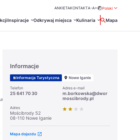
ANKIETA
KONTAKT
A-
A+
Polski
Rozwiń menu wybo
kcji
Inspiracje
Odkrywaj miejsca
Kulinaria
Wyszukaj
Mapa
中国
Zamkn
Français
日本語
Informacje
O
Certyfikaty POT
Restauracje Michelin
Informacja Turystyczna
Nowe Iganie
Svenska
Telefon
Adres e-mail
25 641 70 30
m.borkowska@dwor
moscibrody.pl
na
Adres
Mościbrody 52
08-110 Nowe Iganie
Marki Turystyczne
Mapa dojazdu