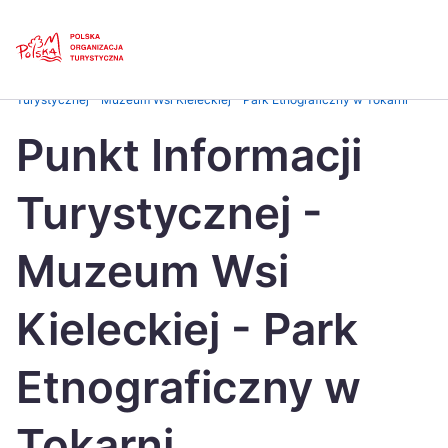
Skip
Link
Strona główna
>
Baza atrakcji turystycznych
>
Punkt Informacji
Turystycznej – Muzeum Wsi Kieleckiej – Park Etnograficzny w Tokarni
Polski
Engl
Punkt Informacji
Česká
中国
Turystycznej -
Dansk
Deut
Español
Fran
Muzeum Wsi
Italiano
Magy
Kieleckiej - Park
Nederlands
日本
Etnograficzny w
Português
Nors
Suomi
Sven
Tokarni