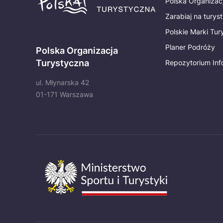
Polska Organizac
Zarabiaj na turys
Polskie Marki Tu
Planer Podróży
Polska Organizacja
Turystyczna
Repozytorium Inf
ul. Młynarska 42
01-171 Warszawa