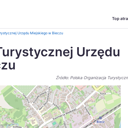
Top atra
English
Česká
urystycznej Urzędu Miejskiego w Bieczu
Deutsch
Español
 Turystycznej Urzędu
Magyar
Nederlands
czu
go?
regionów
Miasta
Ambasador miejsca
Szlaki kulinarne
UNESC
Norsk
Suomi
Źródło: Polska Organizacja Turystycz
Uzdrowiska
Polskie 