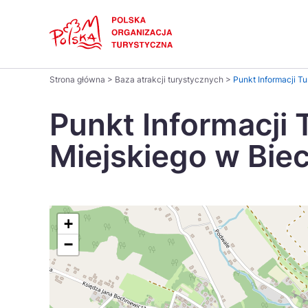
Skip
Link
Polski
Strona główna
>
Baza atrakcji turystycznych
>
Punkt Informacji T
Wyszukaj
Dansk
na
Punkt Informacji
stronie
Italiano
Miejskiego w Bie
Pomysł na...
Regiony
Gastronomia i kuchnia
Co nowe
Kuchnia 
Português
Україна
+
−
Parki narodowe