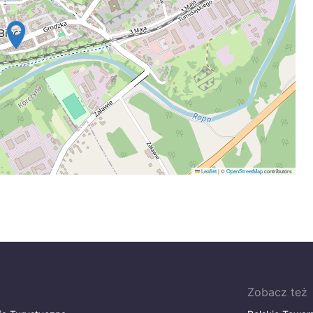
Leaflet
|
©
OpenStreetMap
contributors
Zobacz też