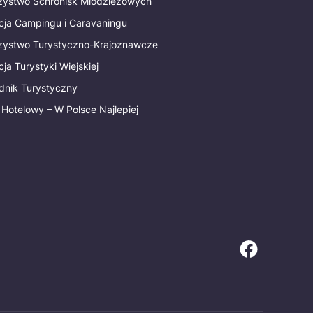
rzystwo Schronisk Młodzieżowych
cja Campingu i Caravaningu
rzystwo Turystyczno-Krajoznawcze
ja Turystyki Wiejskiej
dnik Turystyczny
 Hotelowy – W Polsce Najlepiej