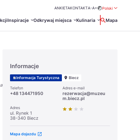
ANKIETA
KONTAKT
A-
A+
Polski
Rozwiń menu wybo
kcji
Inspiracje
Odkrywaj miejsca
Kulinaria
Wyszukaj
Mapa
中国
Zamkn
Français
日本語
Informacje
O
Certyfikaty POT
Restauracje Michelin
Informacja Turystyczna
Biecz
Svenska
na
Telefon
Adres e-mail
+48 134471950
rezerwacja@muzeu
m.biecz.pl
Adres
ul. Rynek 1
38-340 Biecz
Marki Turystyczne
Mapa dojazdu