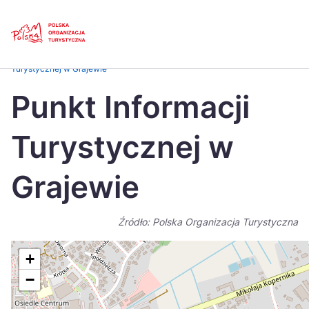
Skip
Link
Strona główna
>
Baza atrakcji turystycznych
>
Punkt Informacji
Turystycznej w Grajewie
Polski
Engl
Punkt Informacji
Česká
中国
Turystycznej w
Dansk
Deut
Español
Fran
Grajewie
Italiano
Magy
Źródło: Polska Organizacja Turystyczna
Nederlands
日本
Português
Nors
+
−
Suomi
Sven