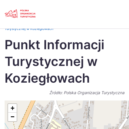
Skip
Link
Strona główna
>
Baza atrakcji turystycznych
>
Punkt Informacji
Turystycznej w Koziegłowach
Polski
Engl
Punkt Informacji
Česká
中国
Turystycznej w
Dansk
Deut
Español
Fran
Koziegłowach
Italiano
Magy
Źródło: Polska Organizacja Turystyczna
Nederlands
日本
Português
Nors
+
−
Suomi
Sven