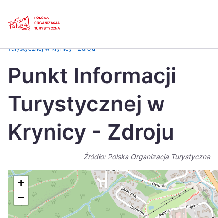
Skip
Link
Strona główna
>
Baza atrakcji turystycznych
>
Punkt Informacji
Turystycznej w Krynicy – Zdroju
Polski
Engl
Punkt Informacji
Česká
中国
Turystycznej w
Dansk
Deut
Español
Fran
Krynicy - Zdroju
Italiano
Magy
Źródło: Polska Organizacja Turystyczna
Nederlands
日本
Português
Nors
+
−
Suomi
Sven